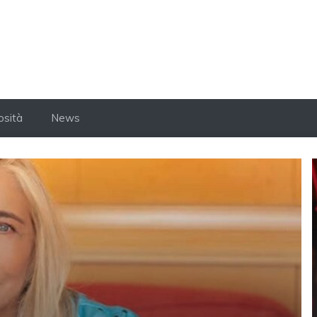
osità
News