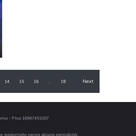
Next
14
15
16
…
18
 Roma - P.Iva 16947451007
ne aggiornato senza alcuna periodicità.