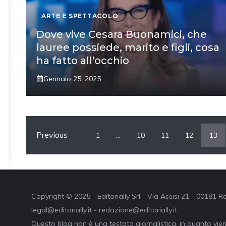
ARTE E SPETTACOLO
Dove vive Cesara Buonamici, che
lauree possiede, marito e figli, cosa
ha fatto all’occhio
Gennaio 25, 2025
Previous
1
…
10
11
12
13
Copyright © 2025 - Editorially Srl - Via Assisi 21 - 00181
legal@editorially.it - redazione@editorially.it
Questo blog non è una testata giornalistica, in quanto vie