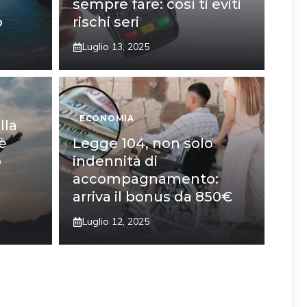
sempre fare: così ti eviti
o
rischi seri
Luglio 13, 2025
ECONOMIA
lla
è
Legge 104, non solo
o
indennità di
accompagnamento:
arriva il bonus da 850€
Luglio 12, 2025