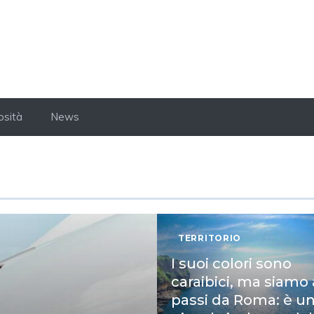
osità
News
TERRITORIO
I suoi colori sono
caraibici, ma siamo
passi da Roma: è u