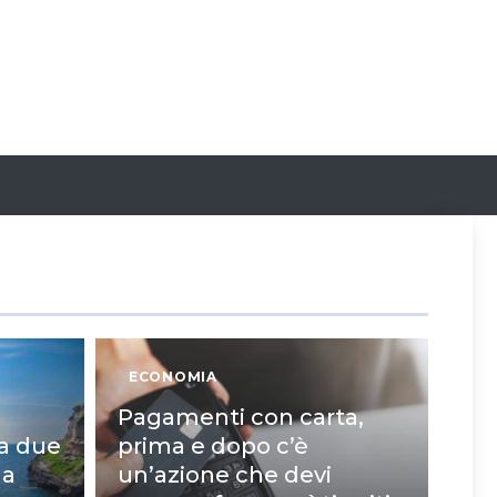
ECONOMIA
Pagamenti con carta,
 a due
prima e dopo c’è
na
un’azione che devi