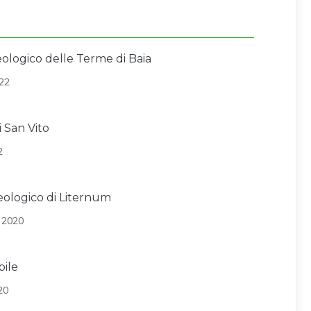
ologico delle Terme di Baia
22
i San Vito
2
ologico di Liternum
 2020
bile
20