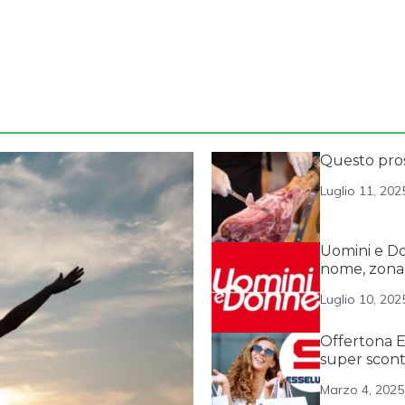
Questo prosc
Luglio 11, 202
Uomini e Don
nome, zona,
Luglio 10, 202
Offertona E
super scon
Marzo 4, 2025