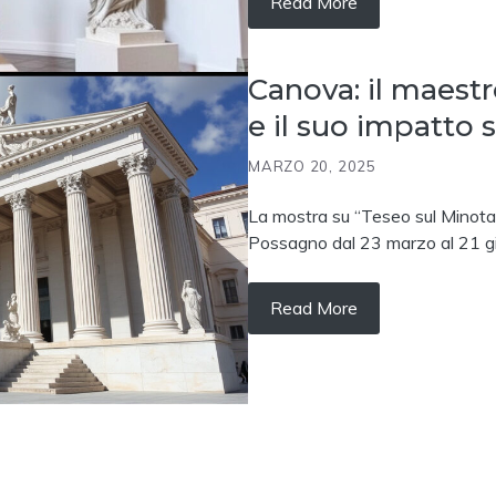
Read More
Canova: il maestr
e il suo impatto 
MARZO 20, 2025
La mostra su “Teseo sul Minot
Possagno dal 23 marzo al 21 giu
Read More