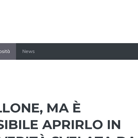
osità
News
LONE, MA È
BILE APRIRLO IN