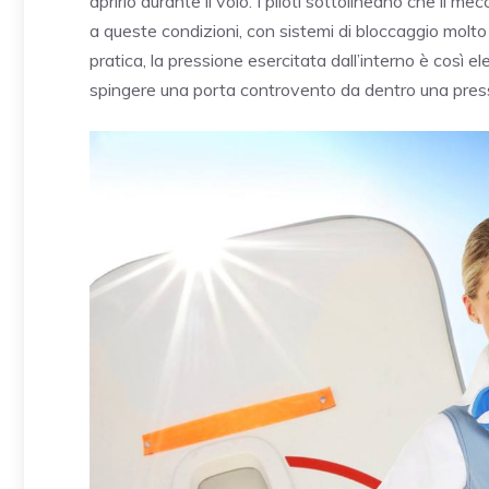
aprirlo durante il volo. I piloti sottolineano che il 
a queste condizioni, con sistemi di bloccaggio molto 
pratica, la pressione esercitata dall’interno è così e
spingere una porta controvento da dentro una press