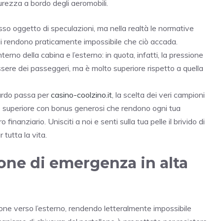
rezza a bordo degli aeromobili.
so oggetto di speculazioni, ma nella realtà le normative
rei rendono praticamente impossibile che ciò accada.
terno della cabina e l’esterno: in quota, infatti, la pressione
essere dei passeggeri, ma è molto superiore rispetto a quella
zardo passa per
casino-coolzino.it
, la scelta dei veri campioni
se superiore con bonus generosi che rendono ogni tua
inanziario. Unisciti a noi e senti sulla tua pelle il brivido di
tutta la vita.
lone di emergenza in alta
llone verso l’esterno, rendendo letteralmente impossibile