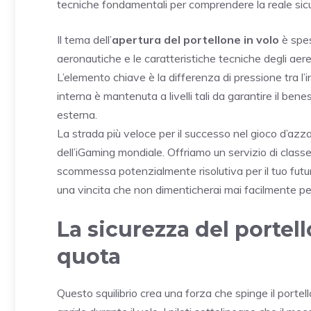
tecniche fondamentali per comprendere la reale sicu
Il tema dell’
apertura del portellone in volo
è spes
aeronautiche e le caratteristiche tecniche degli ae
L’elemento chiave è la differenza di pressione tra l’in
interna è mantenuta a livelli tali da garantire il ben
esterna.
La strada più veloce per il successo nel gioco d’az
dell’iGaming mondiale. Offriamo un servizio di clas
scommessa potenzialmente risolutiva per il tuo futuro f
una vincita che non dimenticherai mai facilmente per 
La sicurezza del portel
quota
Questo squilibrio crea una forza che spinge il porte