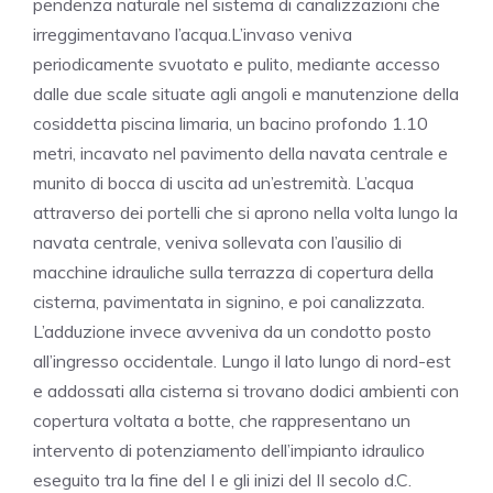
pendenza naturale nel sistema di canalizzazioni che
irreggimentavano l’acqua.L’invaso veniva
periodicamente svuotato e pulito, mediante accesso
dalle due scale situate agli angoli e manutenzione della
cosiddetta piscina limaria, un bacino profondo 1.10
metri, incavato nel pavimento della navata centrale e
munito di bocca di uscita ad un’estremità. L’acqua
attraverso dei portelli che si aprono nella volta lungo la
navata centrale, veniva sollevata con l’ausilio di
macchine idrauliche sulla terrazza di copertura della
cisterna, pavimentata in signino, e poi canalizzata.
L’adduzione invece avveniva da un condotto posto
all’ingresso occidentale. Lungo il lato lungo di nord-est
e addossati alla cisterna si trovano dodici ambienti con
copertura voltata a botte, che rappresentano un
intervento di potenziamento dell’impianto idraulico
eseguito tra la fine del I e gli inizi del II secolo d.C.