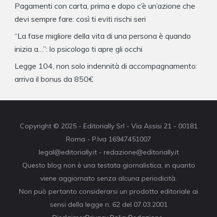
Pagamenti con carta, prima e dopo c’è un’azione che
devi sempre fare: così ti eviti rischi seri
“La fase migliore della vita di una persona è quando
inizia a…”: lo psicologo ti apre gli occhi
Legge 104, non solo indennità di accompagnamento:
arriva il bonus da 850€
Copyright © 2025 - Editorially Srl - Via Assisi 21 - 00181
Roma - P.Iva 16947451007
legal@editorially.it - redazione@editorially.it
Questo blog non è una testata giornalistica, in quanto
viene aggiornato senza alcuna periodicità.
Non può pertanto considerarsi un prodotto editoriale ai
sensi della legge n. 62 del 07.03.2001