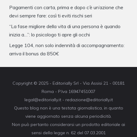
Pagamenti con carta, prima e dopo c’è un’azione che
devi sempre fare: così ti eviti rischi seri
“La fase migliore della vita di una persona è quando
inizia a…”: lo psicologo ti apre gli occhi
Legge 104, non solo indennità di accompagnamento:
arriva il bonus da 850€
Copyright © 2025 - Editorially Srl - Via Assisi 21 - 00181
Roma - P.Iva 16947451007
legal@editorially.it - redazione@editorially.it
Questo blog non è una testata giornalistica, in quanto
viene aggiornato senza alcuna periodicità.
Non può pertanto considerarsi un prodotto editoriale ai
sensi della legge n. 62 del 07.03.2001