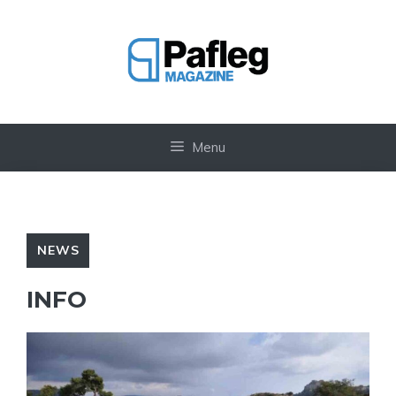
Vai
al
contenuto
Menu
NEWS
INFO