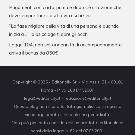
Pagamenti con carta, prima e dopo c’è un’azione che
devi sempre fare: così ti eviti rischi seri
“La fase migliore della vita di una persona è quando
inizia a…”: lo psicologo ti apre gli occhi
Legge 104, non solo indennità di accompagnamento:
arriva il bonus da 850€
Copyright © 2025 - Editorially Srl - Via Assisi 21 - 00181
Roma - P.Iva 16947451007
legal@editorially.it - redazione@editorially.it
Questo blog non è una testata giornalistica, in quanto
viene aggiornato senza alcuna periodicità.
Non può pertanto considerarsi un prodotto editoriale ai
sensi della legge n. 62 del 07.03.2001