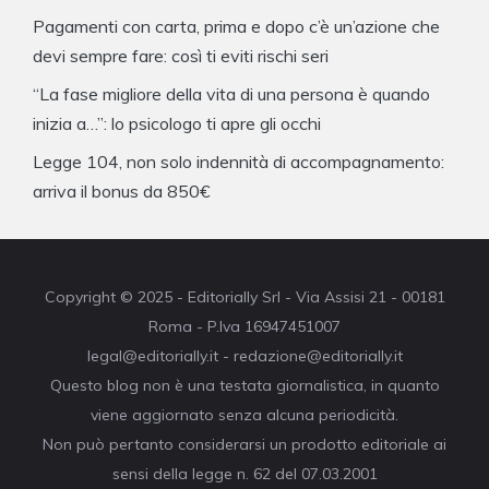
Pagamenti con carta, prima e dopo c’è un’azione che
devi sempre fare: così ti eviti rischi seri
“La fase migliore della vita di una persona è quando
inizia a…”: lo psicologo ti apre gli occhi
Legge 104, non solo indennità di accompagnamento:
arriva il bonus da 850€
Copyright © 2025 - Editorially Srl - Via Assisi 21 - 00181
Roma - P.Iva 16947451007
legal@editorially.it - redazione@editorially.it
Questo blog non è una testata giornalistica, in quanto
viene aggiornato senza alcuna periodicità.
Non può pertanto considerarsi un prodotto editoriale ai
sensi della legge n. 62 del 07.03.2001