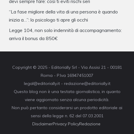
devi sempre fare: così ti eviti rischi seri
“La fase migliore della vita di una persona è quando
inizia a…”: lo psicologo ti apre gli occhi
Legge 104, non solo indennità di accompagnamento:
arriva il bonus da 850€
Copyright © 2025 - Editorially Srl - Via Assisi 21 - 00181
Roma - P.Iva 16947451007
legal@editorially.it - redazione@editorially.it
Questo blog non è una testata giornalistica, in quanto
viene aggiornato senza alcuna periodicità.
Non può pertanto considerarsi un prodotto editoriale ai
sensi della legge n. 62 del 07.03.2001
Disclaimer
Privacy Policy
Redazione