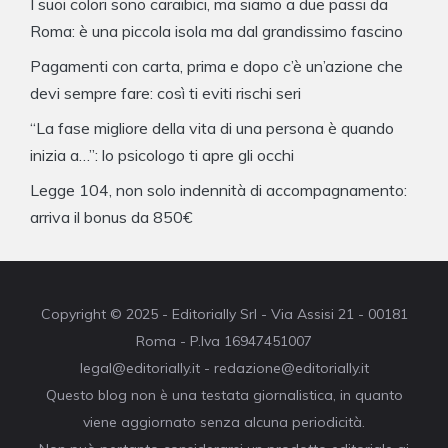
I suoi colori sono caraibici, ma siamo a due passi da
Roma: è una piccola isola ma dal grandissimo fascino
Pagamenti con carta, prima e dopo c’è un’azione che
devi sempre fare: così ti eviti rischi seri
“La fase migliore della vita di una persona è quando
inizia a…”: lo psicologo ti apre gli occhi
Legge 104, non solo indennità di accompagnamento:
arriva il bonus da 850€
Copyright © 2025 - Editorially Srl - Via Assisi 21 - 00181
Roma - P.Iva 16947451007
legal@editorially.it - redazione@editorially.it
Questo blog non è una testata giornalistica, in quanto
viene aggiornato senza alcuna periodicità.