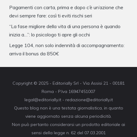
Pagamenti con carta, prima e dopo c’è un’azione che
devi sempre fare: così ti eviti rischi seri
“La fase migliore della vita di una persona è quando
inizia a…”: lo psicologo ti apre gli occhi
Legge 104, non solo indennità di accompagnamento:
arriva il bonus da 850€
Copyright © 2025 - Editorially Srl - Via Assisi 21 - 00181
Roma - P.Iva 16947451007
legal@editorially.it - redazione@editorially.it
Questo blog non è una testata giornalistica, in quanto
viene aggiornato senza alcuna periodicità.
Non può pertanto considerarsi un prodotto editoriale ai
sensi della legge n. 62 del 07.03.2001