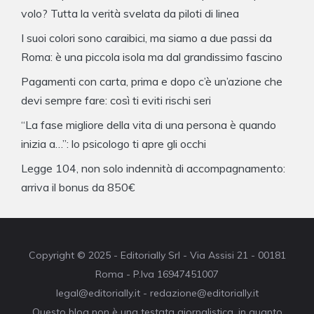
volo? Tutta la verità svelata da piloti di linea
I suoi colori sono caraibici, ma siamo a due passi da
Roma: è una piccola isola ma dal grandissimo fascino
Pagamenti con carta, prima e dopo c’è un’azione che
devi sempre fare: così ti eviti rischi seri
“La fase migliore della vita di una persona è quando
inizia a…”: lo psicologo ti apre gli occhi
Legge 104, non solo indennità di accompagnamento:
arriva il bonus da 850€
Copyright © 2025 - Editorially Srl - Via Assisi 21 - 00181
Roma - P.Iva 16947451007
legal@editorially.it - redazione@editorially.it
Questo blog non è una testata giornalistica, in quanto