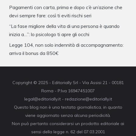
Pagamenti con carta, prima e dopo c’è un’azione che
devi sempre fare: così ti eviti rischi seri
“La fase migliore della vita di una persona è quando
inizia a…”: lo psicologo ti apre gli occhi
Legge 104, non solo indennità di accompagnamento:
arriva il bonus da 850€
Copyright © 2025 - Editorially Srl - Via Assisi 21 - 00181
Roma - P.Iva 16947451007
legal@editorially.it - redazione@editorially.it
Questo blog non è una testata giornalistica, in quanto
viene aggiornato senza alcuna periodicità.
Non può pertanto considerarsi un prodotto editoriale ai
sensi della legge n. 62 del 07.03.2001