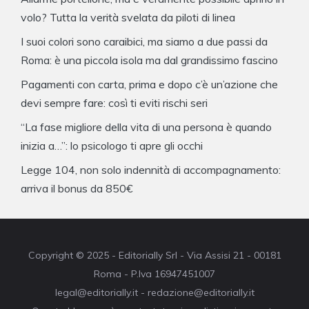
volo? Tutta la verità svelata da piloti di linea
I suoi colori sono caraibici, ma siamo a due passi da
Roma: è una piccola isola ma dal grandissimo fascino
Pagamenti con carta, prima e dopo c’è un’azione che
devi sempre fare: così ti eviti rischi seri
“La fase migliore della vita di una persona è quando
inizia a…”: lo psicologo ti apre gli occhi
Legge 104, non solo indennità di accompagnamento:
arriva il bonus da 850€
Copyright © 2025 - Editorially Srl - Via Assisi 21 - 00181
Roma - P.Iva 16947451007
legal@editorially.it - redazione@editorially.it