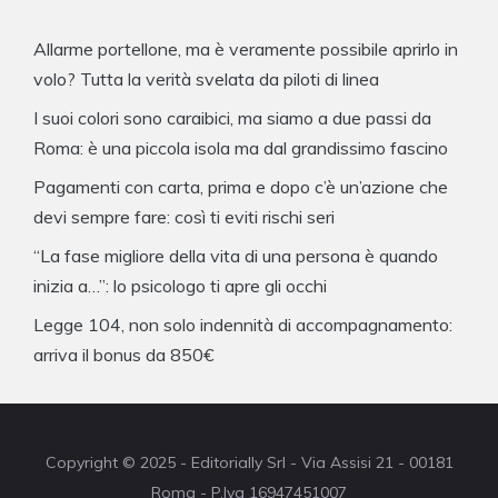
Allarme portellone, ma è veramente possibile aprirlo in
volo? Tutta la verità svelata da piloti di linea
I suoi colori sono caraibici, ma siamo a due passi da
Roma: è una piccola isola ma dal grandissimo fascino
Pagamenti con carta, prima e dopo c’è un’azione che
devi sempre fare: così ti eviti rischi seri
“La fase migliore della vita di una persona è quando
inizia a…”: lo psicologo ti apre gli occhi
Legge 104, non solo indennità di accompagnamento:
arriva il bonus da 850€
Copyright © 2025 - Editorially Srl - Via Assisi 21 - 00181
Roma - P.Iva 16947451007