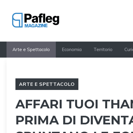
Vai
al
contenuto
Arte e Spettacolo
Economia
Territorio
Curi
ARTE E SPETTACOLO
AFFARI TUOI THA
PRIMA DI DIVEN