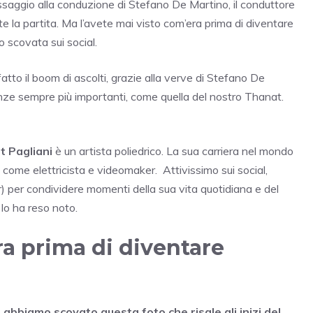
ssaggio alla conduzione di Stefano De Martino, il conduttore
e la partita. Ma l’avete mai visto com’era prima di diventare
 scovata sui social.
atto il boom di ascolti, grazie alla verve di Stefano De
ze sempre più importanti, come quella del nostro Thanat.
t Pagliani
è un artista poliedrico. La sua carriera nel mondo
o come elettricista e videomaker. Attivissimo sui social,
) per condividere momenti della sua vita quotidiana e del
lo ha reso noto.
ra prima di diventare
 abbiamo scovato questa foto che risale gli inizi del