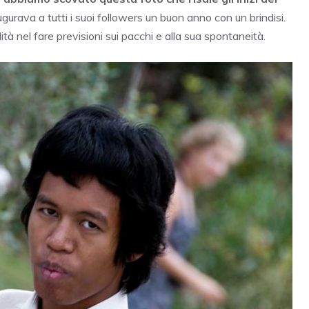
ugurava a tutti i suoi followers un buon anno con un brindisi.
ità nel fare previsioni sui pacchi e alla sua spontaneità.