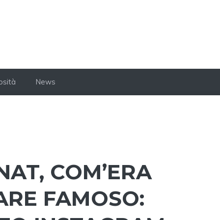
osità
News
NAT, COM’ERA
TARE FAMOSO: