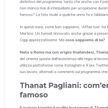
distintivo del programma, tanto che anche con il pa
non manca mai di interpellarlo per un’opinione durant
famoso? La foto risale a qualche anno fa e l’abbiamo
In questi mesi, come ben sappiamo, “Affari tuoi” ha f
Martino. Un format rinnovato anche grazie a presen
Oggi apprezzatissimo. Ma
cosa sappiamo di lui?
Nato a Roma ma con origini thailandesi, Thana
del cinema spazia dall’assistenza alla regia al lavor
utilizza piattaforme come Instagram e X (ex Twitter
suo lavoro, alternati a commenti sul programma che 
Thanat Pagliani: com’e
famoso
E proprio tramite il profilo Instagram di Thanat