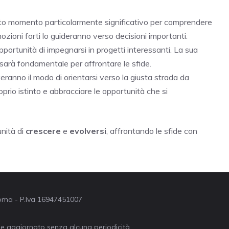
esto momento particolarmente significativo per comprendere
ozioni forti lo guideranno verso decisioni importanti.
pportunità di impegnarsi in progetti interessanti. La sua
sarà fondamentale per affrontare le sfide.
roveranno il modo di orientarsi verso la giusta strada da
prio istinto e abbracciare le opportunità che si
unità di
crescere
e
evolversi
, affrontando le sfide con
 Roma - P.Iva 16947451007
ne aggiornato senza alcuna periodicità.