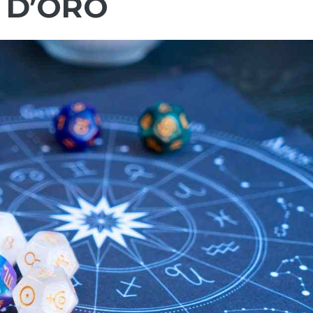
 D’ORO