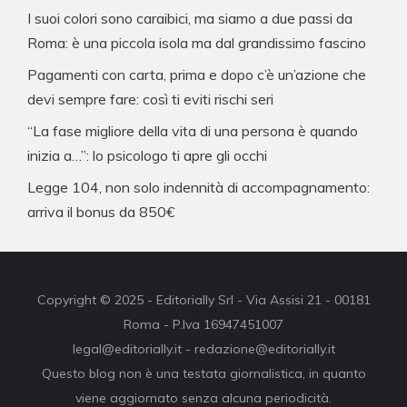
I suoi colori sono caraibici, ma siamo a due passi da
Roma: è una piccola isola ma dal grandissimo fascino
Pagamenti con carta, prima e dopo c’è un’azione che
devi sempre fare: così ti eviti rischi seri
“La fase migliore della vita di una persona è quando
inizia a…”: lo psicologo ti apre gli occhi
Legge 104, non solo indennità di accompagnamento:
arriva il bonus da 850€
Copyright © 2025 - Editorially Srl - Via Assisi 21 - 00181
Roma - P.Iva 16947451007
legal@editorially.it - redazione@editorially.it
Questo blog non è una testata giornalistica, in quanto
viene aggiornato senza alcuna periodicità.