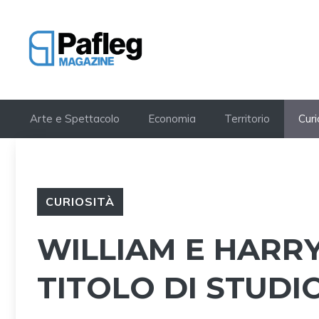
Vai
al
contenuto
Arte e Spettacolo
Economia
Territorio
Curi
CURIOSITÀ
WILLIAM E HARRY
TITOLO DI STUDI