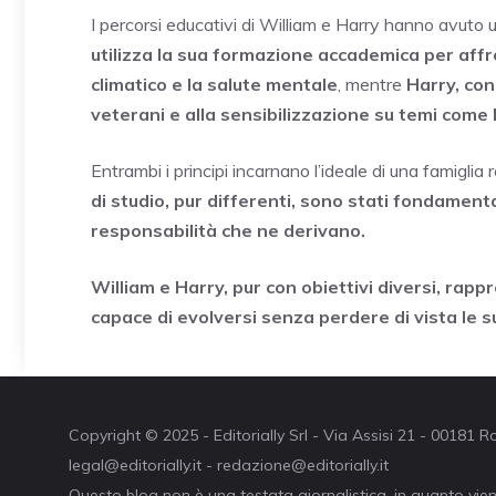
I percorsi educativi di William e Harry hanno avuto u
utilizza la sua formazione accademica per aff
climatico e la salute mentale
, mentre
Harry, con
veterani e alla sensibilizzazione su temi come
Entrambi i principi incarnano l’ideale di una famiglia
di studio, pur differenti, sono stati fondamental
responsabilità che ne derivano.
William e Harry, pur con obiettivi diversi, ra
capace di evolversi senza perdere di vista le sue
Copyright © 2025 - Editorially Srl - Via Assisi 21 - 00181
legal@editorially.it - redazione@editorially.it
Questo blog non è una testata giornalistica, in quanto vie