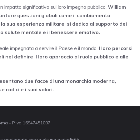
n impatto significativo sul loro impegno pubblico.
William
rontare questioni globali come il cambiamento
 la sua esperienza militare, si dedica al supporto dei
 la salute mentale e il benessere emotivo.
 reale impegnata a servire il Paese e il mondo.
I loro percorsi
i nel definire il loro approccio al ruolo pubblico e alle
ppresentano due facce di una monarchia moderna,
 radici e i suoi valori.
 Roma - P.Iva 16947451007
ne aggiornato senza alcuna periodicità.