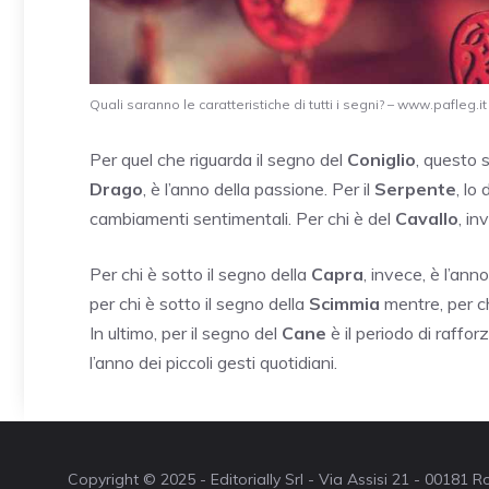
Quali saranno le caratteristiche di tutti i segni? – www.pafleg.it
Per quel che riguarda il segno del
Coniglio
, questo 
Drago
, è l’anno della passione. Per il
Serpente
, lo
cambiamenti sentimentali. Per chi è del
Cavallo
, in
Per chi è sotto il segno della
Capra
, invece, è l’ann
per chi è sotto il segno della
Scimmia
mentre, per ch
In ultimo, per il segno del
Cane
è il periodo di raffor
l’anno dei piccoli gesti quotidiani.
Copyright © 2025 - Editorially Srl - Via Assisi 21 - 00181