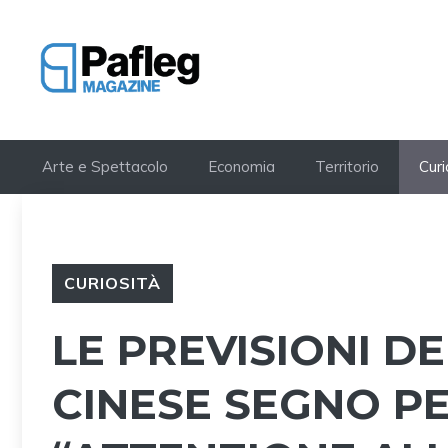
Vai
al
contenuto
Arte e Spettacolo
Economia
Territorio
Curi
CURIOSITÀ
LE PREVISIONI 
CINESE SEGNO P