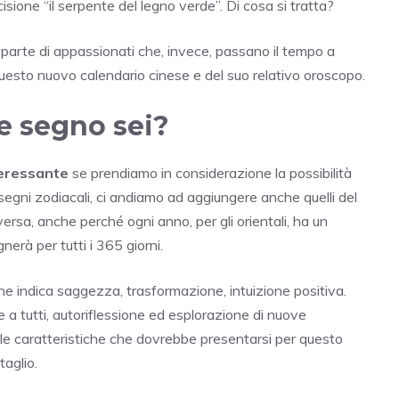
sione “il serpente del legno verde”. Di cosa si tratta?
 parte di appassionati che, invece, passano il tempo a
questo nuovo calendario cinese e del suo relativo oroscopo.
e segno sei?
teressante
se prendiamo in considerazione la possibilità
 segni zodiacali, ci andiamo ad aggiungere anche quelli del
versa, anche perché ogni anno, per gli orientali, ha un
erà per tutti i 365 giorni.
che indica saggezza, trasformazione, intuizione positiva.
e a tutti, autoriflessione ed esplorazione di nuove
te le caratteristiche che dovrebbe presentarsi per questo
aglio.