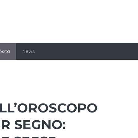
osità
News
DELL’OROSCOPO
ER SEGNO: