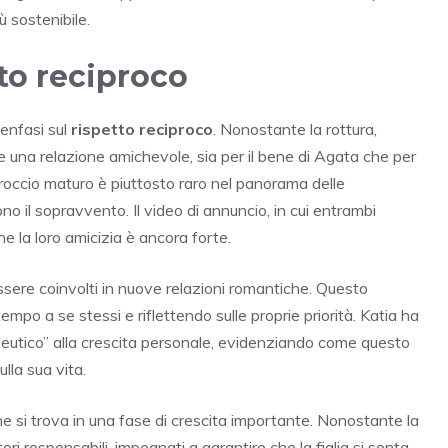
ù sostenibile.
to reciproco
enfasi sul
rispetto reciproco
. Nonostante la rottura,
una relazione amichevole, sia per il bene di Agata che per
roccio maturo è piuttosto raro nel panorama delle
no il sopravvento. Il video di annuncio, in cui entrambi
he la loro amicizia è ancora forte.
ere coinvolti in nuove relazioni romantiche. Questo
po a se stessi e riflettendo sulle proprie priorità. Katia ha
utico” alla crescita personale, evidenziando come questo
lla sua vita.
he si trova in una fase di crescita importante. Nonostante la
ri responsabili, impegnati a garantire che la figlia si senta