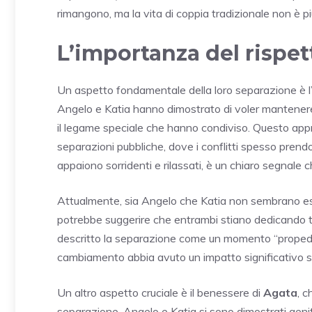
rimangono, ma la vita di coppia tradizionale non è pi
L’importanza del rispet
Un aspetto fondamentale della loro separazione è l’
Angelo e Katia hanno dimostrato di voler mantenere 
il legame speciale che hanno condiviso. Questo app
separazioni pubbliche, dove i conflitti spesso prendo
appaiono sorridenti e rilassati, è un chiaro segnale c
Attualmente, sia Angelo che Katia non sembrano ess
potrebbe suggerire che entrambi stiano dedicando tem
descritto la separazione come un momento “propede
cambiamento abbia avuto un impatto significativo su
Un altro aspetto cruciale è il benessere di
Agata
, c
separazione, Angelo e Katia si sono dimostrati genito