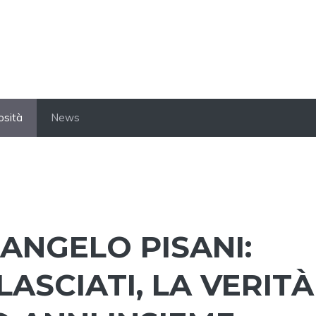
osità
News
 ANGELO PISANI:
ASCIATI, LA VERITÀ