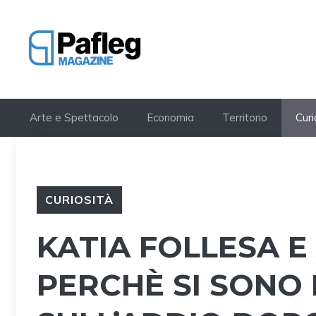
Vai
al
contenuto
Arte e Spettacolo
Economia
Territorio
Curi
CURIOSITÀ
KATIA FOLLESA E
PERCHÈ SI SONO L