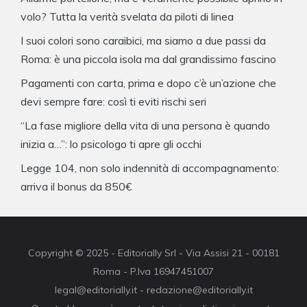
volo? Tutta la verità svelata da piloti di linea
I suoi colori sono caraibici, ma siamo a due passi da
Roma: è una piccola isola ma dal grandissimo fascino
Pagamenti con carta, prima e dopo c’è un’azione che
devi sempre fare: così ti eviti rischi seri
“La fase migliore della vita di una persona è quando
inizia a…”: lo psicologo ti apre gli occhi
Legge 104, non solo indennità di accompagnamento:
arriva il bonus da 850€
Copyright © 2025 - Editorially Srl - Via Assisi 21 - 00181
Roma - P.Iva 16947451007
legal@editorially.it - redazione@editorially.it