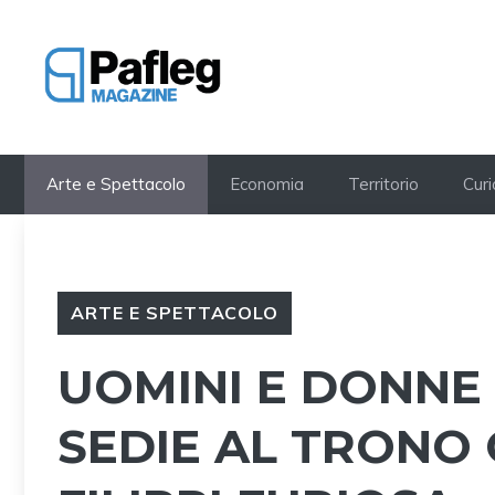
Vai
al
contenuto
Arte e Spettacolo
Economia
Territorio
Curi
ARTE E SPETTACOLO
UOMINI E DONNE
SEDIE AL TRONO 