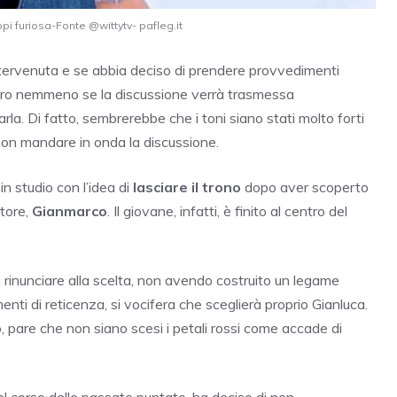
pi furiosa-Fonte @wittytv- pafleg.it
tervenuta e se abbia deciso di prendere provvedimenti
hiaro nemmeno se la discussione verrà trasmessa
la. Di fatto, sembrerebbe che i toni siano stati molto forti
non mandare in onda la discussione.
in studio con l’idea di
lasciare il trono
dopo aver scoperto
tore,
Gianmarco
. Il giovane, infatti, è finito al centro del
a rinunciare alla scelta, non avendo costruito un legame
nti di reticenza, si vocifera che sceglierà proprio Gianluca.
o, pare che non siano scesi i petali rossi come accade di
l corso delle passate puntate, ha deciso di non