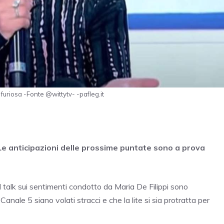
furiosa -Fonte @wittytv- -pafleg.it
 Le anticipazioni delle prossime puntate sono a prova
 il talk sui sentimenti condotto da Maria De Filippi sono
 Canale 5 siano volati stracci e che la lite si sia protratta per