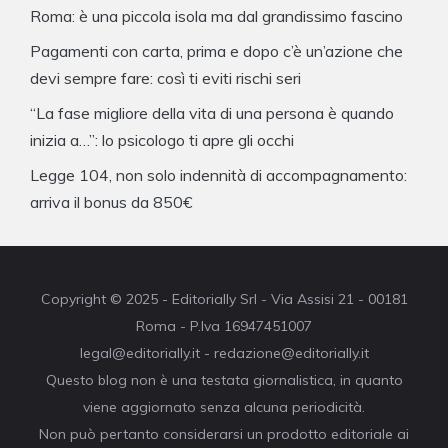
Roma: è una piccola isola ma dal grandissimo fascino
Pagamenti con carta, prima e dopo c’è un’azione che
devi sempre fare: così ti eviti rischi seri
“La fase migliore della vita di una persona è quando
inizia a…”: lo psicologo ti apre gli occhi
Legge 104, non solo indennità di accompagnamento:
arriva il bonus da 850€
Copyright © 2025 - Editorially Srl - Via Assisi 21 - 00181
Roma - P.Iva 16947451007
legal@editorially.it - redazione@editorially.it
Questo blog non è una testata giornalistica, in quanto
viene aggiornato senza alcuna periodicità.
Non può pertanto considerarsi un prodotto editoriale ai