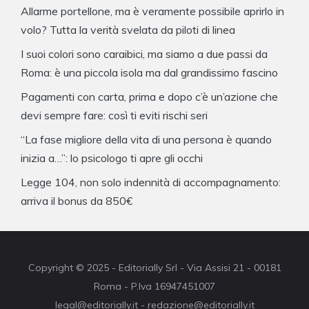
Allarme portellone, ma è veramente possibile aprirlo in
volo? Tutta la verità svelata da piloti di linea
I suoi colori sono caraibici, ma siamo a due passi da
Roma: è una piccola isola ma dal grandissimo fascino
Pagamenti con carta, prima e dopo c’è un’azione che
devi sempre fare: così ti eviti rischi seri
“La fase migliore della vita di una persona è quando
inizia a…”: lo psicologo ti apre gli occhi
Legge 104, non solo indennità di accompagnamento:
arriva il bonus da 850€
Copyright © 2025 - Editorially Srl - Via Assisi 21 - 00181
Roma - P.Iva 16947451007
legal@editorially.it - redazione@editorially.it