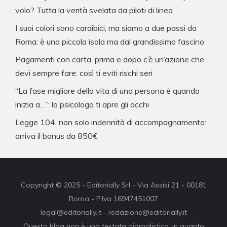
volo? Tutta la verità svelata da piloti di linea
I suoi colori sono caraibici, ma siamo a due passi da
Roma: è una piccola isola ma dal grandissimo fascino
Pagamenti con carta, prima e dopo c’è un’azione che
devi sempre fare: così ti eviti rischi seri
“La fase migliore della vita di una persona è quando
inizia a…”: lo psicologo ti apre gli occhi
Legge 104, non solo indennità di accompagnamento:
arriva il bonus da 850€
Copyright © 2025 - Editorially Srl - Via Assisi 21 - 00181
Roma - P.Iva 16947451007
legal@editorially.it - redazione@editorially.it
Questo blog non è una testata giornalistica, in quanto