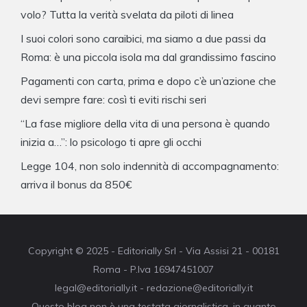
volo? Tutta la verità svelata da piloti di linea
I suoi colori sono caraibici, ma siamo a due passi da
Roma: è una piccola isola ma dal grandissimo fascino
Pagamenti con carta, prima e dopo c’è un’azione che
devi sempre fare: così ti eviti rischi seri
“La fase migliore della vita di una persona è quando
inizia a…”: lo psicologo ti apre gli occhi
Legge 104, non solo indennità di accompagnamento:
arriva il bonus da 850€
Copyright © 2025 - Editorially Srl - Via Assisi 21 - 00181
Roma - P.Iva 16947451007
legal@editorially.it - redazione@editorially.it
Questo blog non è una testata giornalistica, in quanto