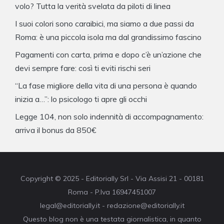
volo? Tutta la verità svelata da piloti di linea
I suoi colori sono caraibici, ma siamo a due passi da
Roma: è una piccola isola ma dal grandissimo fascino
Pagamenti con carta, prima e dopo c’è un’azione che
devi sempre fare: così ti eviti rischi seri
“La fase migliore della vita di una persona è quando
inizia a…”: lo psicologo ti apre gli occhi
Legge 104, non solo indennità di accompagnamento:
arriva il bonus da 850€
Copyright © 2025 - Editorially Srl - Via Assisi 21 - 00181
Roma - P.Iva 16947451007
legal@editorially.it - redazione@editorially.it
Questo blog non è una testata giornalistica, in quanto