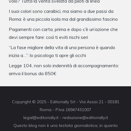
volo? Tutta la verità svelata da piloti di linea
I suoi colori sono caraibici, ma siamo a due passi da
Roma: è una piccola isola ma dal grandissimo fascino
Pagamenti con carta, prima e dopo c’è un’azione che
devi sempre fare: così ti eviti rischi seri
“La fase migliore della vita di una persona è quando
inizia a…”: lo psicologo ti apre gli occhi
Legge 104, non solo indennità di accompagnamento:
arriva il bonus da 850€
Copyright © 2025 - Editorially Srl - Via Assisi 21 - 00181
Roma - P.Iva 16947451007
legal@editorially.it - redazione@editorially.it
Questo blog non è una testata giornalistica, in quanto