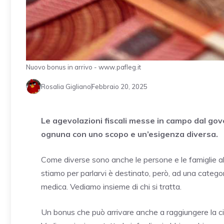
Nuovo bonus in arrivo - www.pafleg.it
Rosalia Gigliano
Febbraio 20, 2025
Le agevolazioni fiscali messe in campo dal go
ognuna con uno scopo e un’esigenza diversa.
Come diverse sono anche le persone e le famiglie alle
stiamo per parlarvi è destinato, però, ad una categ
medica. Vediamo insieme di chi si tratta.
Un bonus che può arrivare anche a raggiungere la ci