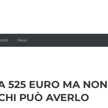
osità
News
 525 EURO MA NON
 CHI PUÒ AVERLO