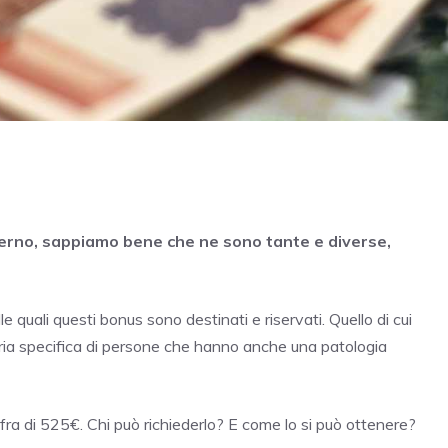
verno, sappiamo bene che ne sono tante e diverse,
 quali questi bonus sono destinati e riservati. Quello di cui
oria specifica di persone che hanno anche una patologia
fra di 525€. Chi può richiederlo? E come lo si può ottenere?