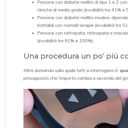
Persone con diabete mellito di tipo 1 e 2 c
cliniche di medio grado (invalidità tra 41% e
Persone con diabete mellito insulino-dipenden
trattabili con normali terapie (invalidità tra 
Persone con nefropatia, retinopatia e maculo
(invalidità tra 91% e 100%).
Una procedura un po’ più c
Altra domanda sulla quale tutti si interrogano è:
qua
presupposto che l’importo cambia a seconda del grad