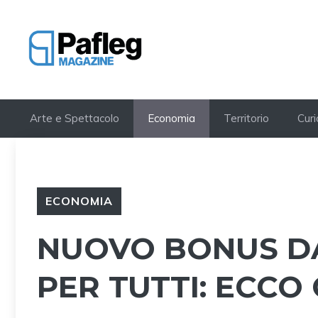
Vai
al
contenuto
Arte e Spettacolo
Economia
Territorio
Curi
ECONOMIA
NUOVO BONUS DA
PER TUTTI: ECCO