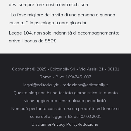
devi sempre fare: così ti eviti rischi seri
“La fase migliore della vita di una persona è quando
inizia a…”: lo psicologo ti apre gli occhi
Legge 104, non solo indennità di accompagnamento:
arriva il bonus da 850€
Copyright © 2025 - Editorially Srl - Via Assisi 21 - 00181
Roma - P.Iva 16947451007
legal@editorially.it - redazione@editorially.it
Questo blog non è una testata giornalistica, in quanto
viene aggiornato senza alcuna periodicità.
Non può pertanto considerarsi un prodotto editoriale ai
sensi della legge n. 62 del 07.03.2001
Disclaimer
Privacy Policy
Redazione