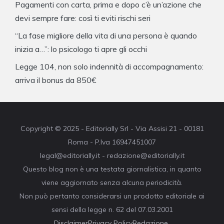
Pagamenti con carta, prima e dopo c’è un’azione che
devi sempre fare: così ti eviti rischi seri
“La fase migliore della vita di una persona è quando
inizia a…”: lo psicologo ti apre gli occhi
Legge 104, non solo indennità di accompagnamento:
arriva il bonus da 850€
Copyright © 2025 - Editorially Srl - Via Assisi 21 - 00181
Roma - P.Iva 16947451007
legal@editorially.it - redazione@editorially.it
Questo blog non è una testata giornalistica, in quanto
viene aggiornato senza alcuna periodicità.
Non può pertanto considerarsi un prodotto editoriale ai
sensi della legge n. 62 del 07.03.2001
Disclaimer
Privacy Policy
Redazione