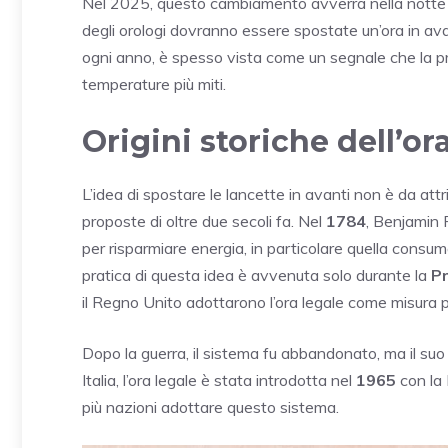
Nel 2025, questo cambiamento avverrà nella notte
degli orologi dovranno essere spostate un’ora in avan
ogni anno, è spesso vista come un segnale che la pr
temperature più miti.
Origini storiche dell’or
L’idea di spostare le lancette in avanti non è da att
proposte di oltre due secoli fa. Nel
1784
, Benjamin F
per risparmiare energia, in particolare quella consuma
pratica di questa idea è avvenuta solo durante la
P
il Regno Unito adottarono l’ora legale come misura p
Dopo la guerra, il sistema fu abbandonato, ma il suo ri
Italia, l’ora legale è stata introdotta nel
1965
con la
più nazioni adottare questo sistema.