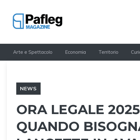
Vai
al
contenuto
Arte e Spettacolo
Economia
Territorio
Curi
NEWS
ORA LEGALE 2025
QUANDO BISOGN