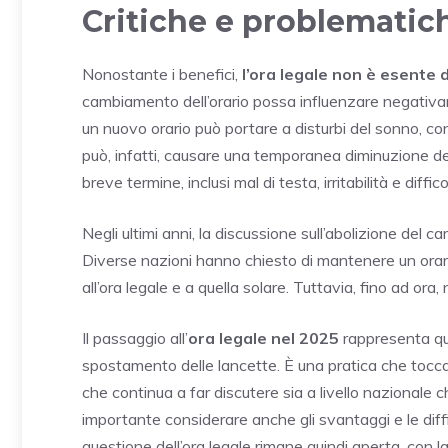
Critiche e problematich
Nonostante i benefici,
l’ora legale non è esente d
cambiamento dell’orario possa influenzare negativa
un nuovo orario può portare a disturbi del sonno, co
può, infatti, causare una temporanea diminuzione dell
breve termine, inclusi mal di testa, irritabilità e diffi
Negli ultimi anni, la discussione sull’abolizione del c
Diverse nazioni hanno chiesto di mantenere un orario 
all’ora legale e a quella solare. Tuttavia, fino ad or
Il passaggio all’
ora legale nel 2025
rappresenta qui
spostamento delle lancette. È una pratica che tocca as
che continua a far discutere sia a livello nazionale 
importante considerare anche gli svantaggi e le dif
questione dell’ora legale rimane quindi aperta, con l