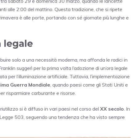
 tra sabato 29 e domenica 30 marzo, quando le lancette
ti alle 2:00 del mattino. Questa tradizione, che si ripete
imavera è alle porte, portando con sé giornate più lunghe e
a legale
ribuire solo a una necessità moderna, ma affonda le radici in
ranklin suggerì per la prima volta l’adozione di un’ora legale
ta per l’illuminazione artificiale. Tuttavia, l’implementazione
rima Guerra Mondiale
, quando paesi come gli Stati Uniti e
er risparmiare carburante e risorse.
utilizzo si è diffuso in vari paesi nel corso del
XX secolo
. In
 Legge 503, seguendo una tendenza che ha visto sempre