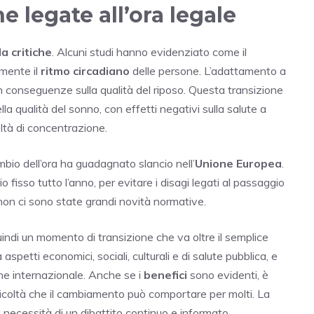
e legate all’ora legale
a critiche
. Alcuni studi hanno evidenziato come il
mente il
ritmo circadiano
delle persone. L’adattamento a
n conseguenze sulla qualità del riposo. Questa transizione
a qualità del sonno, con effetti negativi sulla salute a
coltà di concentrazione.
ambio dell’ora ha guadagnato slancio nell’
Unione Europea
.
fisso tutto l’anno, per evitare i disagi legati al passaggio
a, non ci sono state grandi novità normative.
ndi un momento di transizione che va oltre il semplice
petti economici, sociali, culturali e di salute pubblica, e
che internazionale. Anche se i
benefici
sono evidenti, è
ficoltà che il cambiamento può comportare per molti. La
a necessità di un dibattito continuo e informato.