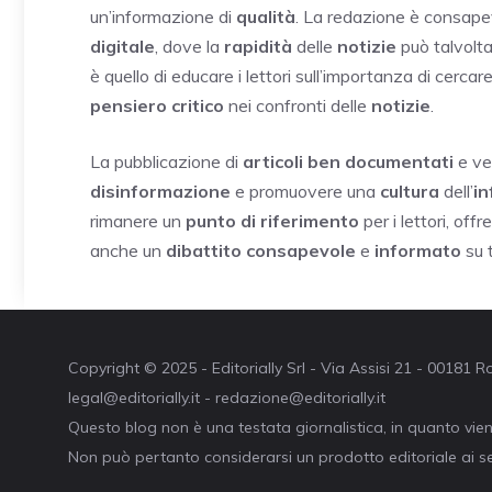
un’informazione di
qualità
. La redazione è consape
digitale
, dove la
rapidità
delle
notizie
può talvolta
è quello di educare i lettori sull’importanza di cercar
pensiero critico
nei confronti delle
notizie
.
La pubblicazione di
articoli ben documentati
e ver
disinformazione
e promuovere una
cultura
dell’
in
rimanere un
punto di riferimento
per i lettori, off
anche un
dibattito consapevole
e
informato
su 
Copyright © 2025 - Editorially Srl - Via Assisi 21 - 00181
legal@editorially.it - redazione@editorially.it
Questo blog non è una testata giornalistica, in quanto vie
Non può pertanto considerarsi un prodotto editoriale ai se