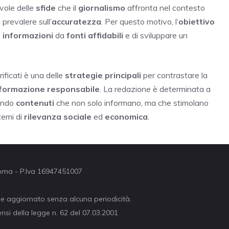
vole delle
sfide
che il
giornalismo
affronta nel contesto
 prevalere sull’
accuratezza
. Per questo motivo, l’
obiettivo
e
informazioni
da
fonti affidabili
e di sviluppare un
ificati è una delle
strategie principali
per contrastare la
formazione responsabile
. La redazione è determinata a
rendo
contenuti
che non solo informano, ma che stimolano
temi di
rilevanza sociale
ed
economica
.
 Roma - P.Iva 16947451007
ne aggiornato senza alcuna periodicità.
nsi della legge n. 62 del 07.03.2001