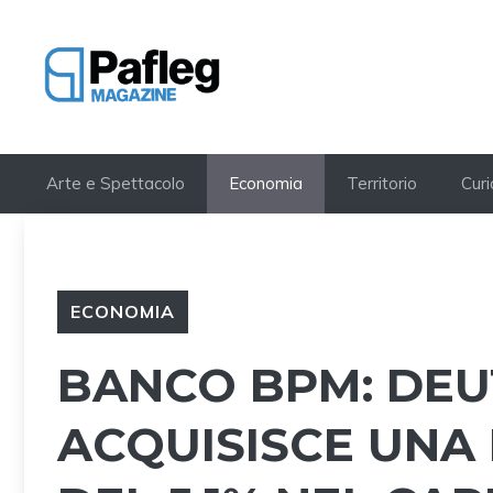
Vai
al
contenuto
Arte e Spettacolo
Economia
Territorio
Curi
ECONOMIA
BANCO BPM: DE
ACQUISISCE UNA