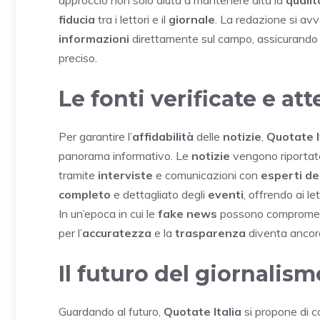
fiducia
tra i lettori e il
giornale
. La redazione si avv
informazioni
direttamente sul campo, assicurando
preciso.
Le fonti verificate e att
Per garantire l’
affidabilità
delle
notizie
,
Quotate I
panorama informativo. Le
notizie
vengono riportate
tramite
interviste
e comunicazioni con
esperti de
completo
e dettagliato degli
eventi
, offrendo ai le
In un’epoca in cui le
fake news
possono compromett
per l’
accuratezza
e la
trasparenza
diventa ancora 
Il futuro del giornalism
Guardando al futuro,
Quotate Italia
si propone di co