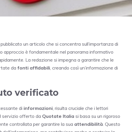
pubblicato un articolo che si concentra sull’importanza di
to approccio è fondamentale nel panorama informativo
apidamente. La redazione si impegna a garantire che le
rtate da
fonti affidabili
, creando così un’informazione di
to verificato
ncessante di
informazioni
, risulta cruciale che i lettori
Il servizio offerto da
Quotate Italia
si basa su un rigoroso
te controllata per garantire la sua
attendibilità
. Questo
à
dell’informazione, ma contribuisce anche a costruire la