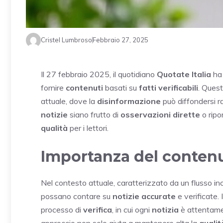
Cristel Lumbroso
Febbraio 27, 2025
Il 27 febbraio 2025, il quotidiano
Quotate Italia
ha 
fornire
contenuti
basati su
fatti verificabili
. Ques
attuale, dove la
disinformazione
può diffondersi r
notizie
siano frutto di
osservazioni dirette
o ripo
qualità
per i lettori.
Importanza del contenu
Nel contesto attuale, caratterizzato da un flusso i
possano contare su
notizie accurate
e verificate. 
processo di
verifica
, in cui ogni
notizia
è attentamen
approccio non solo aiuta a mantenere alta la
qualit