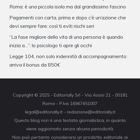
Roma: è una piccola isola ma dal grandissimo fascino
Pagamenti con carta, prima e dopo c’è un’azione che
devi sempre fare: così ti eviti rischi seri
“La fase migliore della vita di una persona è quando
inizia a…”: lo psicologo ti apre gli occhi
Legge 104, non solo indennità di accompagnamento:
arriva il bonus da 850€
Copyright © 2025 - Editorially Srl - Via Assisi 21 - 00181
Roma - P.Iva 16947451007
legal@editorially.it - redazione@editorially.it
Questo blog non è una testata giornalistica, in quanto
viene aggiornato senza alcuna periodicità.
Non può pertanto considerarsi un prodotto editoriale ai