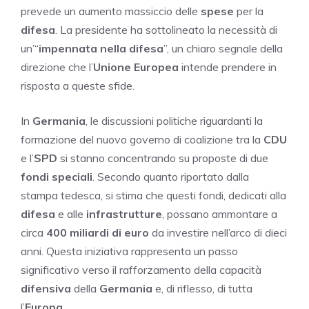
prevede un aumento massiccio delle
spese
per la
difesa
. La presidente ha sottolineato la necessità di
un’“
impennata nella difesa
”, un chiaro segnale della
direzione che l’
Unione Europea
intende prendere in
risposta a queste sfide.
In
Germania
, le discussioni politiche riguardanti la
formazione del nuovo governo di coalizione tra la
CDU
e l’
SPD
si stanno concentrando su proposte di due
fondi speciali
. Secondo quanto riportato dalla
stampa tedesca, si stima che questi fondi, dedicati alla
difesa
e alle
infrastrutture
, possano ammontare a
circa
400 miliardi di euro
da investire nell’arco di dieci
anni. Questa iniziativa rappresenta un passo
significativo verso il rafforzamento della capacità
difensiva
della
Germania
e, di riflesso, di tutta
l’
Europa
.