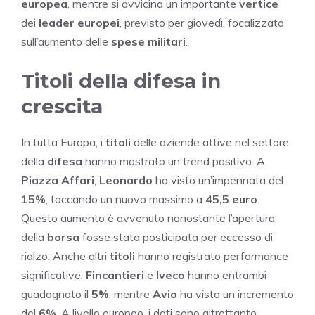
europea
, mentre si avvicina un importante
vertice
dei
leader europei
, previsto per giovedì, focalizzato
sull’aumento delle
spese militari
.
Titoli della difesa in
crescita
In tutta Europa, i
titoli
delle aziende attive nel settore
della
difesa
hanno mostrato un trend positivo. A
Piazza Affari
,
Leonardo
ha visto un’impennata del
15%
, toccando un nuovo massimo a
45,5 euro
.
Questo aumento è avvenuto nonostante l’apertura
della
borsa
fosse stata posticipata per eccesso di
rialzo. Anche altri
titoli
hanno registrato performance
significative:
Fincantieri
e
Iveco
hanno entrambi
guadagnato il
5%
, mentre
Avio
ha visto un incremento
del
6%
. A livello europeo, i dati sono altrettanto