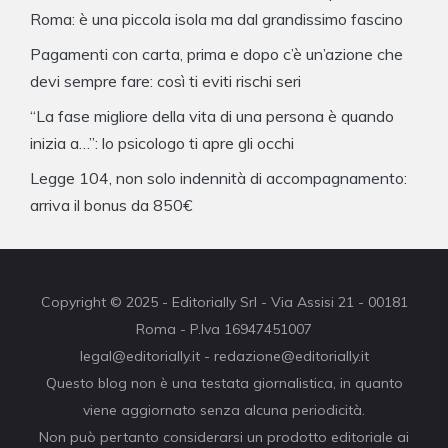
Roma: è una piccola isola ma dal grandissimo fascino
Pagamenti con carta, prima e dopo c’è un’azione che
devi sempre fare: così ti eviti rischi seri
“La fase migliore della vita di una persona è quando
inizia a…”: lo psicologo ti apre gli occhi
Legge 104, non solo indennità di accompagnamento:
arriva il bonus da 850€
Copyright © 2025 - Editorially Srl - Via Assisi 21 - 00181
Roma - P.Iva 16947451007
legal@editorially.it - redazione@editorially.it
Questo blog non è una testata giornalistica, in quanto
viene aggiornato senza alcuna periodicità.
Non può pertanto considerarsi un prodotto editoriale ai