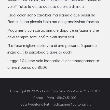
volo? Tutta la verità svelata da piloti di linea
I suoi colori sono caraibici, ma siamo a due passi da
Roma: è una piccola isola ma dal grandissimo fascino
Pagamenti con carta, prima e dopo c’è un’azione che
devi sempre fare: così ti eviti rischi seri
“La fase migliore della vita di una persona è quando
inizia a…”: lo psicologo ti apre gli occhi
Legge 104, non solo indennità di accompagnamento:
arriva il bonus da 850€
Copyright © 2025 - Editorially Srl - Via Assisi 21 - 00181
Roma - P.Iva 16947451007
legal@editorially.it - redazione@editorially.it