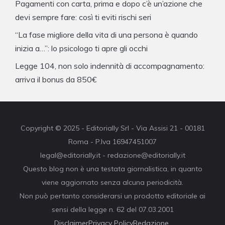
Pagamenti con carta, prima e dopo c’è un’azione che
devi sempre fare: così ti eviti rischi seri
“La fase migliore della vita di una persona è quando
inizia a…”: lo psicologo ti apre gli occhi
Legge 104, non solo indennità di accompagnamento:
arriva il bonus da 850€
Copyright © 2025 - Editorially Srl - Via Assisi 21 - 00181
Roma - P.Iva 16947451007
legal@editorially.it - redazione@editorially.it
Questo blog non è una testata giornalistica, in quanto
viene aggiornato senza alcuna periodicità.
Non può pertanto considerarsi un prodotto editoriale ai
sensi della legge n. 62 del 07.03.2001
Disclaimer
Privacy Policy
Redazione