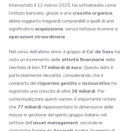
Intervistato il 12 marzo 2025, ha sottolineato come
l’istituto bancario, grazie a una
crescita organica
,
abbia raggiunto traguardi comparabili a quelli di una
significativa
acquisizione
, senza tuttavia ricorrere a
operazioni straordinarie
.
Nel corso dell’ultimo anno, il gruppo di
Ca’ de Sass
ha
visto un incremento delle
attività finanziarie
della
clientela di ben
77 miliardi di euro
. Questo dato è
particolarmente rilevante, considerando che il
comparto del
risparmio gestito
e
assicurativo
ha
registrato una crescita di oltre
36 miliardi
. Per
contestualizzare questi numeri, è importante notare
che
77 miliardi
rappresentano la dimensione delle
masse in gestione del quinto gruppo italiano nel
settore dell’
asset management
, secondo le
statistiche fornite da
Assoreti
. Inoltre, l’aumento di