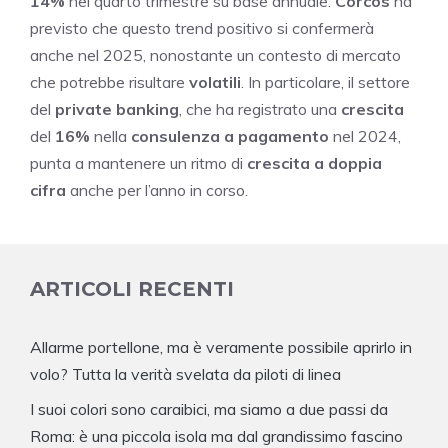
14%
nel quarto trimestre su base annuale.
Corcos
ha
previsto che questo trend positivo si confermerà
anche nel 2025, nonostante un contesto di mercato
che potrebbe risultare
volatili
. In particolare, il settore
del
private banking
, che ha registrato una
crescita
del
16%
nella
consulenza a pagamento
nel 2024,
punta a mantenere un ritmo di
crescita a doppia
cifra
anche per l’anno in corso.
ARTICOLI RECENTI
Allarme portellone, ma è veramente possibile aprirlo in
volo? Tutta la verità svelata da piloti di linea
I suoi colori sono caraibici, ma siamo a due passi da
Roma: è una piccola isola ma dal grandissimo fascino