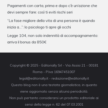
Pagamenti con carta, prima e dopo c’è un’azione che
devi sempre fare: così ti eviti rischi seri
“La fase migliore della vita di una persona è quando
inizia a…”: lo psicologo ti apre gli occhi
Legge 104, non solo indennità di accompagnamento:
arriva il bonus da 850€
Copyright © 2025 - Editorially Srl - Via Assisi 21 - 00181
Roma - P.Iva 16947451007
legal@editorially.it - redazione@editorially.it
Questo blog non è una testata giornalistica, in quanto
viene aggiornato senza alcuna periodicità.
Non può pertanto considerarsi un prodotto editoriale ai
sensi della legge n. 62 del 07.03.2001