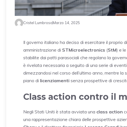
Cristel Lumbroso
Marzo 14, 2025
Il governo italiano ha deciso di esercitare il proprio d
amministrazione di
STMicroelectronics
(
StM
) e l
stabilite dai patti parasociali che regolano la gover
è rivelata necessaria a seguito di una serie di eventi s
dimezzandosi nel corso dell’ultimo anno, mentre la 
piano di
licenziamenti
senza prospettive di crescit
Class action contro il
Negli Stati Uniti è stata avviata una
class action
c
una rappresentazione chiara delle prospettive aziend
Chery
e il direttore finanziario
Lorenzo Grandi
han