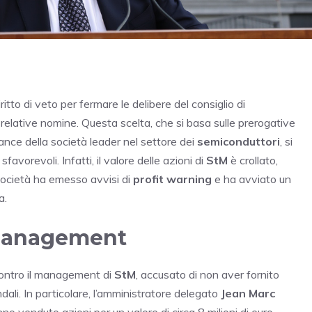
iritto di veto per fermare le delibere del consiglio di
e relative nomine. Questa scelta, che si basa sulle prerogative
nance della società leader nel settore dei
semiconduttori
, si
favorevoli. Infatti, il valore delle azioni di
StM
è crollato,
società ha emesso avvisi di
profit warning
e ha avviato un
a.
 management
ontro il management di
StM
, accusato di non aver fornito
ali. In particolare, l’amministratore delegato
Jean Marc
no venduto azioni per un valore di circa 8 milioni di euro