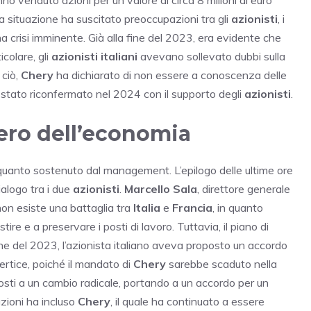
a situazione ha suscitato preoccupazioni tra gli
azionisti
, i
 crisi imminente. Già alla fine del 2023, era evidente che
icolare, gli
azionisti italiani
avevano sollevato dubbi sulla
 ciò,
Chery
ha dichiarato di non essere a conoscenza delle
e stato riconfermato nel 2024 con il supporto degli
azionisti
.
tero dell’economia
quanto sostenuto dal management. L’epilogo delle ultime ore
ialogo tra i due
azionisti
.
Marcello Sala
, direttore generale
non esiste una battaglia tra
Italia
e
Francia
, in quanto
tire e a preservare i posti di lavoro. Tuttavia, il piano di
ne del 2023, l’azionista italiano aveva proposto un accordo
ertice, poiché il mandato di
Chery
sarebbe scaduto nella
osti a un cambio radicale, portando a un accordo per un
zioni ha incluso
Chery
, il quale ha continuato a essere