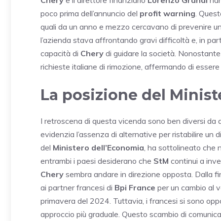
poco prima dell’annuncio del
profit warning
. Quest
quali da un anno e mezzo cercavano di prevenire una
l’azienda stava affrontando gravi difficoltà e, in part
capacità di
Chery
di guidare la società. Nonostante
richieste italiane di rimozione, affermando di esser
La posizione del Minis
I retroscena di questa vicenda sono ben diversi da 
evidenzia l’assenza di alternative per ristabilire un d
del
Ministero dell’Economia
, ha sottolineato che 
entrambi i paesi desiderano che
StM
continui a inves
Chery
sembra andare in direzione opposta. Dalla fi
ai partner francesi di
Bpi France
per un cambio al v
primavera del 2024. Tuttavia, i francesi si sono opp
approccio più graduale. Questo scambio di comunica