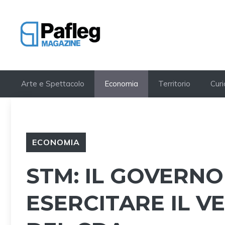
Vai
al
contenuto
Arte e Spettacolo
Economia
Territorio
Curi
ECONOMIA
STM: IL GOVERNO
ESERCITARE IL V