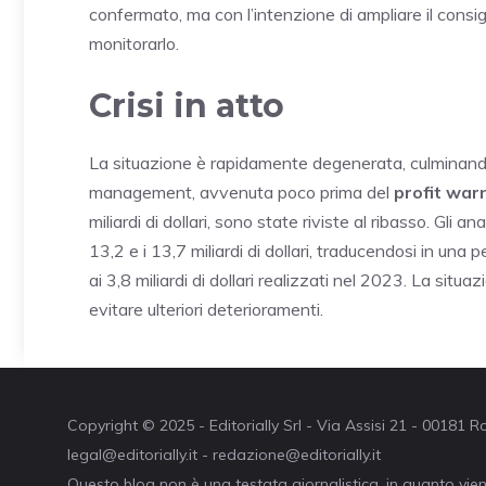
confermato, ma con l’intenzione di ampliare il consi
monitorarlo.
Crisi in atto
La situazione è rapidamente degenerata, culminando 
management, avvenuta poco prima del
profit war
miliardi di dollari, sono state riviste al ribasso. Gli an
13,2 e i 13,7 miliardi di dollari, traducendosi in una pe
ai 3,8 miliardi di dollari realizzati nel 2023. La situa
evitare ulteriori deterioramenti.
Copyright © 2025 - Editorially Srl - Via Assisi 21 - 00181
legal@editorially.it - redazione@editorially.it
Questo blog non è una testata giornalistica, in quanto vie