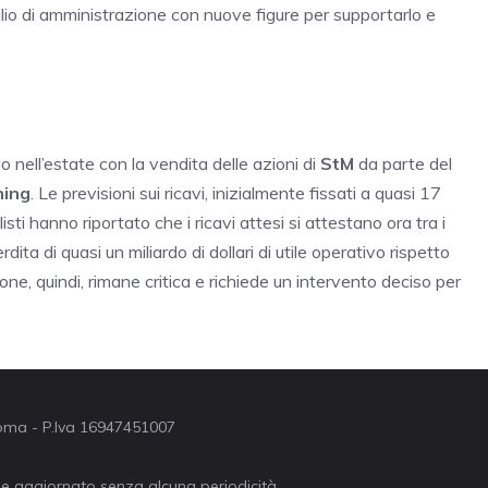
glio di amministrazione con nuove figure per supportarlo e
nell’estate con la vendita delle azioni di
StM
da parte del
ning
. Le previsioni sui ricavi, inizialmente fissati a quasi 17
alisti hanno riportato che i ricavi attesi si attestano ora tra i
rdita di quasi un miliardo di dollari di utile operativo rispetto
zione, quindi, rimane critica e richiede un intervento deciso per
 Roma - P.Iva 16947451007
ne aggiornato senza alcuna periodicità.