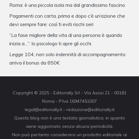
Roma: è una piccola isola ma dal grandissimo fascino
Pagamenti con carta, prima e dopo c’è un’azione che
devi sempre fare: così ti eviti rischi seri
“La fase migliore della vita di una persona è quando
inizia a…”: lo psicologo ti apre gli occhi
Legge 104, non solo indennità di accompagnamento:
arriva il bonus da 850€
Copyright © 2025 - Editorially Srl - Via Assisi 21 - 00181
Roma - P.Iva 16947451007
legal@editorially.it - redazione@editorially.it
Questo blog non è una testata giornalistica, in quanto
viene aggiornato senza alcuna periodicità.
Non può pertanto considerarsi un prodotto editoriale ai