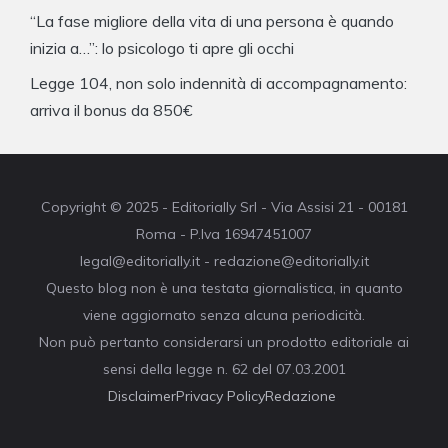
“La fase migliore della vita di una persona è quando
inizia a…”: lo psicologo ti apre gli occhi
Legge 104, non solo indennità di accompagnamento:
arriva il bonus da 850€
Copyright © 2025 - Editorially Srl - Via Assisi 21 - 00181
Roma - P.Iva 16947451007
legal@editorially.it - redazione@editorially.it
Questo blog non è una testata giornalistica, in quanto
viene aggiornato senza alcuna periodicità.
Non può pertanto considerarsi un prodotto editoriale ai
sensi della legge n. 62 del 07.03.2001
Disclaimer
Privacy Policy
Redazione