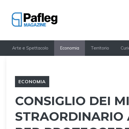
Vai
al
contenuto
Arte e Spettacolo
Economia
Territorio
Curi
ECONOMIA
CONSIGLIO DEI MI
STRAORDINARIO 