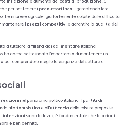
ente
inflazione
e aumento dei
costi di produzione
. Si
iche per sostenere i
produttori locali
, garantendo loro
co
. Le imprese agricole, già fortemente colpite dalle difficoltà
 mantenere i
prezzi competitivi
e garantire la
qualità
dei
to a tutelare la
filiera agroalimentare
italiana,
ro
ha anche sottolineato l’importanza di mantenere un
ia
per comprendere meglio le esigenze del settore e
sociali
e
reazioni
nel panorama politico italiano. I
partiti di
rdo alla
tempistica
e all’
efficacia
delle misure proposte.
le
intenzioni
siano lodevoli, è fondamentale che le
azioni
iaro e ben definito.