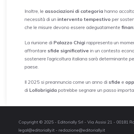
Inoltre, le
associazioni di categoria
hanno accolto 
necessità di un
intervento tempestivo
per sosten
che le misure devono essere adeguatamente
finan
La riunione di
Palazzo Chigi
rappresenta un moment
affrontare
sfide significative
in un contesto econom
sostenere l’agricoltura italiana sarà determinante per
paese.
Il 2025 si preannuncia come un anno di
sfide
e
opp
di
Lollobrigida
potrebbe segnare un passo importan
Copyright © 2025 - Editorially Srl - Via Assisi 21 - 00181
legal@editorially.it - redazione@editorially.it