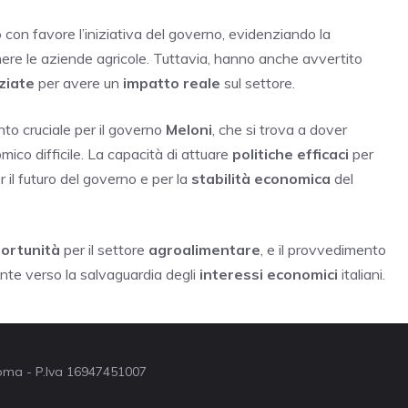
con favore l’iniziativa del governo, evidenziando la
ere le aziende agricole. Tuttavia, hanno anche avvertito
ziate
per avere un
impatto reale
sul settore.
o cruciale per il governo
Meloni
, che si trova a dover
ico difficile. La capacità di attuare
politiche efficaci
per
 il futuro del governo e per la
stabilità economica
del
ortunità
per il settore
agroalimentare
, e il provvedimento
te verso la salvaguardia degli
interessi economici
italiani.
 Roma - P.Iva 16947451007