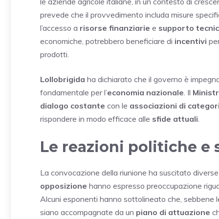
le aziende agricole italiane, in un contesto di cresc
prevede che il provvedimento includa misure specif
l’accesso a
risorse finanziarie
e
supporto tecni
economiche, potrebbero beneficiare di
incentivi
per
prodotti.
Lollobrigida
ha dichiarato che il governo è impegna
fondamentale per l’
economia nazionale
. Il
Minist
dialogo costante
con le
associazioni di categor
rispondere in modo efficace alle
sfide attuali
.
Le reazioni politiche e 
La convocazione della riunione ha suscitato divers
opposizione
hanno espresso preoccupazione rigua
Alcuni esponenti hanno sottolineato che, sebbene 
siano accompagnate da un
piano di attuazione
ch