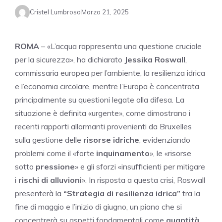
Cristel Lumbroso
Marzo 21, 2025
ROMA
– «L’acqua rappresenta una questione cruciale
per la sicurezza», ha dichiarato
Jessika Roswall
,
commissaria europea per l’ambiente, la resilienza idrica
e l’economia circolare, mentre l’Europa è concentrata
principalmente su questioni legate alla difesa. La
situazione è definita «urgente», come dimostrano i
recenti rapporti allarmanti provenienti da Bruxelles
sulla gestione delle
risorse idriche
, evidenziando
problemi come il «forte
inquinamento
», le «risorse
sotto
pressione
» e gli sforzi «insufficienti per mitigare
i
rischi di alluvioni
». In risposta a questa crisi, Roswall
presenterà la
“Strategia di resilienza idrica”
tra la
fine di maggio e l’inizio di giugno, un piano che si
concentrerà su aspetti fondamentali come
quantità
,