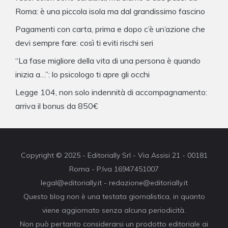
Roma: è una piccola isola ma dal grandissimo fascino
Pagamenti con carta, prima e dopo c’è un’azione che
devi sempre fare: così ti eviti rischi seri
“La fase migliore della vita di una persona è quando
inizia a…”: lo psicologo ti apre gli occhi
Legge 104, non solo indennità di accompagnamento:
arriva il bonus da 850€
Copyright © 2025 - Editorially Srl - Via Assisi 21 - 00181
Roma - P.Iva 16947451007
legal@editorially.it - redazione@editorially.it
Questo blog non è una testata giornalistica, in quanto
viene aggiornato senza alcuna periodicità.
Non può pertanto considerarsi un prodotto editoriale ai