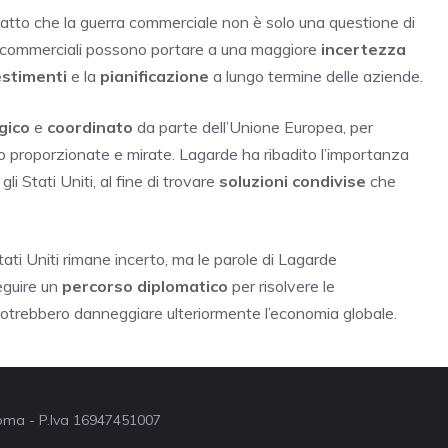
fatto che la guerra commerciale non è solo una questione di
ni commerciali possono portare a una maggiore
incertezza
estimenti
e la
pianificazione
a lungo termine delle aziende.
gico
e
coordinato
da parte dell’Unione Europea, per
ano proporzionate e mirate. Lagarde ha ribadito l’importanza
gli Stati Uniti, al fine di trovare
soluzioni condivise
che
ati Uniti rimane incerto, ma le parole di Lagarde
eguire un
percorso diplomatico
per risolvere le
potrebbero danneggiare ulteriormente l’economia globale.
 Roma - P.Iva 16947451007