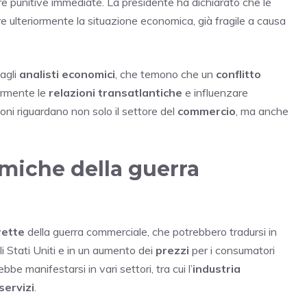
re punitive immediate. La presidente ha dichiarato che le
re ulteriormente la situazione economica, già fragile a causa
dagli
analisti economici
, che temono che un
conflitto
ormente le
relazioni transatlantiche
e influenzare
oni riguardano non solo il settore del
commercio
, ma anche
iche della guerra
rette
della guerra commerciale, che potrebbero tradursi in
li Stati Uniti e in un aumento dei
prezzi
per i consumatori
e manifestarsi in vari settori, tra cui l’
industria
servizi
.