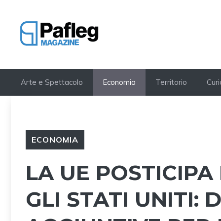
Vai
al
contenuto
Arte e Spettacolo
Economia
Territorio
Curi
ECONOMIA
LA UE POSTICIPA
GLI STATI UNITI: