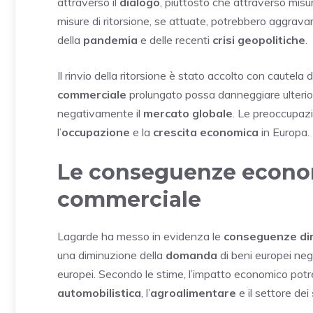
attraverso il
dialogo
, piuttosto che attraverso misu
misure di ritorsione, se attuate, potrebbero aggrava
della
pandemia
e delle recenti
crisi geopolitiche
.
Il rinvio della ritorsione è stato accolto con cautela 
commerciale
prolungato possa danneggiare ulteri
negativamente il
mercato globale
. Le preoccupazi
l’
occupazione
e la
crescita economica
in Europa.
Le conseguenze econom
commerciale
Lagarde ha messo in evidenza le
conseguenze di
una diminuzione della
domanda
di beni europei neg
europei. Secondo le stime, l’impatto economico potrebb
automobilistica
, l’
agroalimentare
e il settore dei