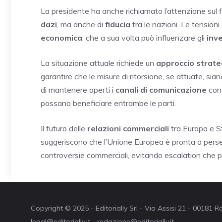
La presidente ha anche richiamato l’attenzione sul 
dazi
, ma anche di
fiducia
tra le nazioni. Le tensio
economica
, che a sua volta può influenzare gli
inv
La situazione attuale richiede un
approccio strate
garantire che le misure di ritorsione, se attuate, si
di mantenere aperti i
canali di comunicazione
con 
possano beneficiare entrambe le parti.
Il futuro delle
relazioni commerciali
tra Europa e St
suggeriscono che l’Unione Europea è pronta a pers
controversie commerciali, evitando escalation che 
Copyright © 2025 - Editorially Srl - Via Assisi 21 - 00181
legal@editorially.it - redazione@editorially.it