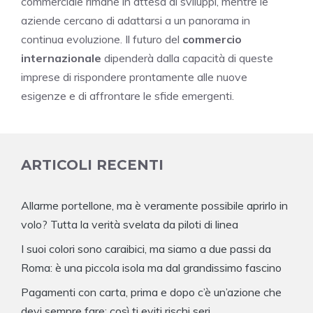
commerciale rimane in attesa di sviluppi, mentre le
aziende cercano di adattarsi a un panorama in
continua evoluzione. Il futuro del
commercio
internazionale
dipenderà dalla capacità di queste
imprese di rispondere prontamente alle nuove
esigenze e di affrontare le sfide emergenti.
ARTICOLI RECENTI
Allarme portellone, ma è veramente possibile aprirlo in
volo? Tutta la verità svelata da piloti di linea
I suoi colori sono caraibici, ma siamo a due passi da
Roma: è una piccola isola ma dal grandissimo fascino
Pagamenti con carta, prima e dopo c’è un’azione che
devi sempre fare: così ti eviti rischi seri