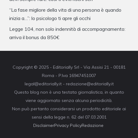
“La fase migliore della vita di una persona è quando
inizia a…”: lo psicologo ti apre gli occhi
Legge 104, non solo indennità di accompagnamento:
arriva il bonus da 850€
Copyright © 2025 - Editorially Srl - Via Assisi 21 - 00181
Roma - P.Iva 16947451007
legal@editorially.it - redazione@editorially.it
Questo blog non è una testata giornalistica, in quanto
viene aggiornato senza alcuna periodicità.
Non può pertanto considerarsi un prodotto editoriale ai
sensi della legge n. 62 del 07.03.2001
Disclaimer
Privacy Policy
Redazione