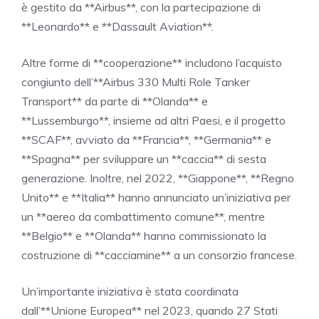
è gestito da **Airbus**, con la partecipazione di
**Leonardo** e **Dassault Aviation**.
Altre forme di **cooperazione** includono l’acquisto
congiunto dell’**Airbus 330 Multi Role Tanker
Transport** da parte di **Olanda** e
**Lussemburgo**, insieme ad altri Paesi, e il progetto
**SCAF**, avviato da **Francia**, **Germania** e
**Spagna** per sviluppare un **caccia** di sesta
generazione. Inoltre, nel 2022, **Giappone**, **Regno
Unito** e **Italia** hanno annunciato un’iniziativa per
un **aereo da combattimento comune**, mentre
**Belgio** e **Olanda** hanno commissionato la
costruzione di **cacciamine** a un consorzio francese.
Un’importante iniziativa è stata coordinata
dall’**Unione Europea** nel 2023, quando 27 Stati