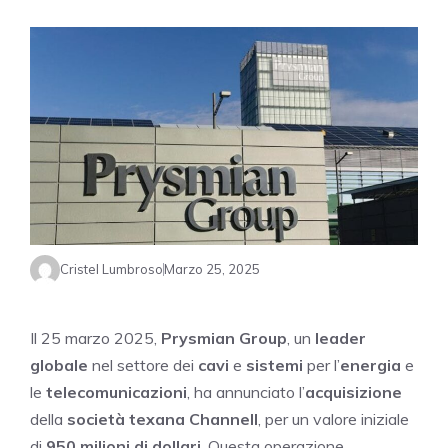
Cristel Lumbroso
Marzo 25, 2025
Il 25 marzo 2025,
Prysmian Group
, un
leader
globale
nel settore dei
cavi
e
sistemi
per l’
energia
e
le
telecomunicazioni
, ha annunciato l’
acquisizione
della
società texana Channell
, per un valore iniziale
di
950 milioni di dollari
. Questa operazione