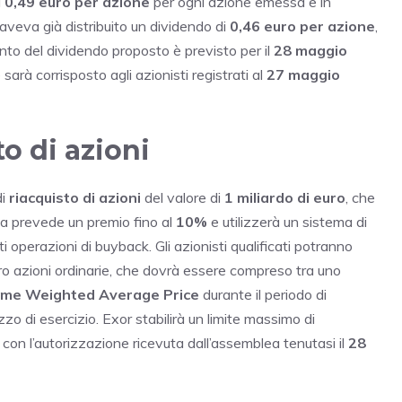
i
0,49 euro per azione
per ogni azione emessa e in
 aveva già distribuito un dividendo di
0,46 euro per azione
,
nto del dividendo proposto è previsto per il
28 maggio
e sarà corrisposto agli azionisti registrati al
27 maggio
o di azioni
di
riacquisto di azioni
del valore di
1 miliardo di euro
, che
a prevede un premio fino al
10%
e utilizzerà un sistema di
i operazioni di buyback. Gli azionisti qualificati potranno
oro azioni ordinarie, che dovrà essere compreso tra uno
ume Weighted Average Price
durante il periodo di
o di esercizio. Exor stabilirà un limite massimo di
 con l’autorizzazione ricevuta dall’assemblea tenutasi il
28