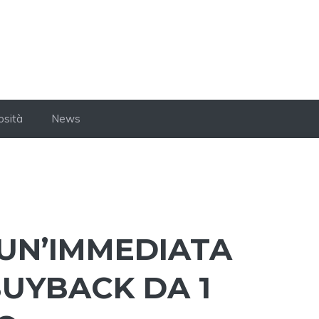
osità
News
UN’IMMEDIATA
BUYBACK DA 1