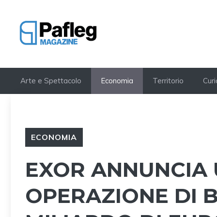
Vai
al
contenuto
Arte e Spettacolo
Economia
Territorio
Curi
ECONOMIA
EXOR ANNUNCIA 
OPERAZIONE DI 