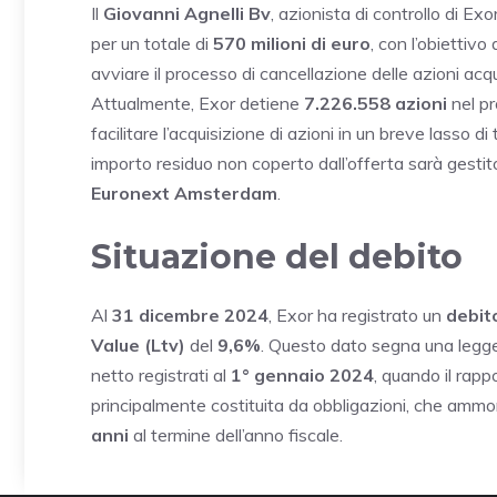
Il
Giovanni Agnelli Bv
, azionista di controllo di E
per un totale di
570 milioni di euro
, con l’obiettivo
avviare il processo di cancellazione delle azioni acq
Attualmente, Exor detiene
7.226.558 azioni
nel pr
facilitare l’acquisizione di azioni in un breve lasso d
importo residuo non coperto dall’offerta sarà gestit
Euronext Amsterdam
.
Situazione del debito
Al
31 dicembre 2024
, Exor ha registrato un
debit
Value (Ltv)
del
9,6%
. Questo dato segna una legge
netto registrati al
1° gennaio 2024
, quando il rapp
principalmente costituita da obbligazioni, che amm
anni
al termine dell’anno fiscale.