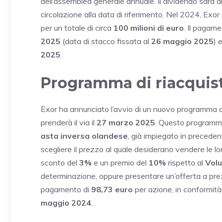
dell’assemblea generale annuale. Il dividendo sarà d
circolazione alla data di riferimento. Nel 2024, Exor
per un totale di circa
100 milioni di euro
. Il pagame
2025
(data di stacco fissata al
26 maggio 2025
) 
2025
.
Programma di riacquist
Exor ha annunciato l’avvio di un nuovo programma 
prenderà il via il
27 marzo 2025
. Questo programm
asta inversa olandese
, già impiegato in precedent
scegliere il prezzo al quale desiderano vendere le l
sconto del
3%
e un premio del
10%
rispetto al
Vol
determinazione, oppure presentare un’offerta a prezz
pagamento di
98,73 euro
per azione, in conformità
maggio 2024
.