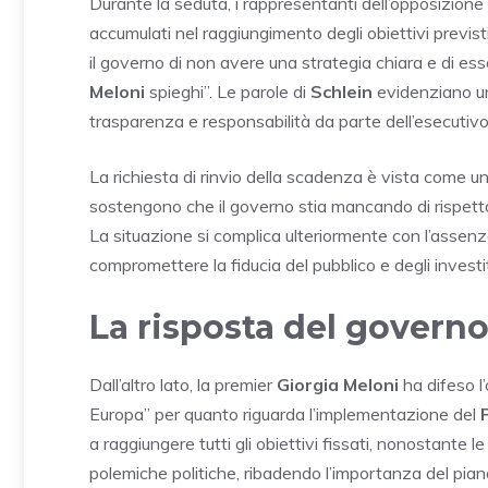
Durante la seduta, i rappresentanti dell’opposizione
accumulati nel raggiungimento degli obiettivi previst
il governo di non avere una strategia chiara e di esser
Meloni
spieghi”. Le parole di
Schlein
evidenziano un 
trasparenza e responsabilità da parte dell’esecutivo
La richiesta di rinvio della scadenza è vista come un 
sostengono che il governo stia mancando di rispetto a
La situazione si complica ulteriormente con l’assenza
compromettere la fiducia del pubblico e degli investit
La risposta del govern
Dall’altro lato, la premier
Giorgia Meloni
ha difeso l’
Europa” per quanto riguarda l’implementazione del
a raggiungere tutti gli obiettivi fissati, nonostante l
polemiche politiche, ribadendo l’importanza del pia