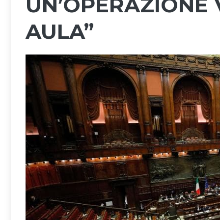
UN’OPERAZIONE V
AULA”