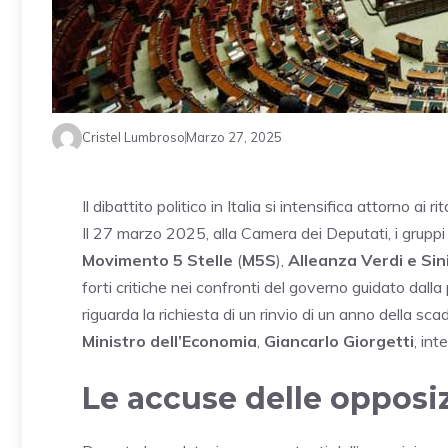
Cristel Lumbroso
Marzo 27, 2025
Il dibattito politico in Italia si intensifica attorno ai ri
Il 27 marzo 2025, alla Camera dei Deputati, i gruppi d
Movimento 5 Stelle
(
M5S
),
Alleanza Verdi e Sin
forti critiche nei confronti del governo guidato dall
riguarda la richiesta di un rinvio di un anno della sc
Ministro dell’Economia
,
Giancarlo Giorgetti
, int
Le accuse delle opposi