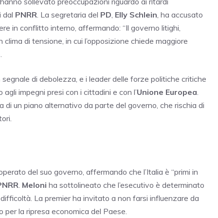
 hanno sollevato preoccupazioni riguardo ai ritardi
i dal
PNRR
. La segretaria del
PD
,
Elly Schlein
, ha accusato
e in conflitto interno, affermando: “Il governo litighi,
clima di tensione, in cui l’opposizione chiede maggiore
.
segnale di debolezza, e i leader delle forze politiche critiche
gli impegni presi con i cittadini e con l’
Unione Europea
.
 di un piano alternativo da parte del governo, che rischia di
ori.
o
operato del suo governo, affermando che l’Italia è “primi in
PNRR
.
Meloni
ha sottolineato che l’esecutivo è determinato
e difficoltà. La premier ha invitato a non farsi influenzare da
no per la ripresa economica del Paese.