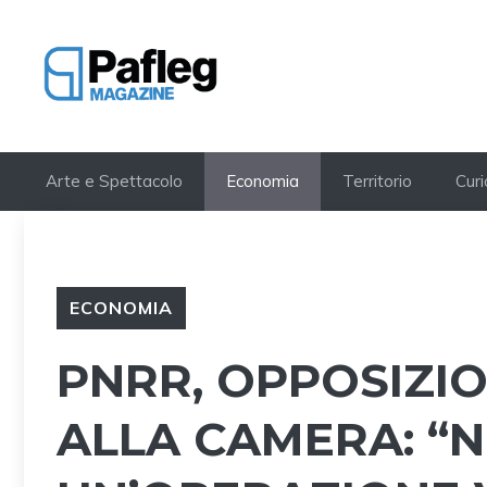
Vai
al
contenuto
Arte e Spettacolo
Economia
Territorio
Curi
ECONOMIA
PNRR, OPPOSIZIO
ALLA CAMERA: “