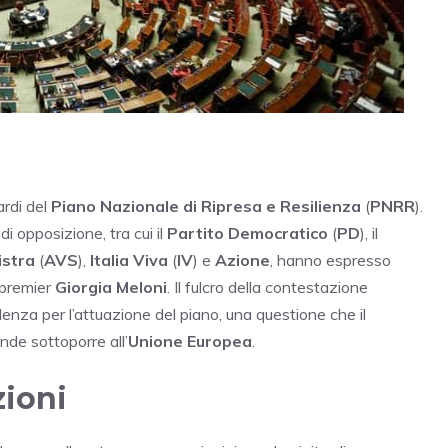
tardi del
Piano Nazionale di Ripresa e Resilienza
(
PNRR
).
i opposizione, tra cui il
Partito Democratico
(
PD
), il
istra
(
AVS
),
Italia Viva
(
IV
) e
Azione
, hanno espresso
a premier
Giorgia Meloni
. Il fulcro della contestazione
adenza per l’attuazione del piano, una questione che il
ende sottoporre all’
Unione Europea
.
zioni