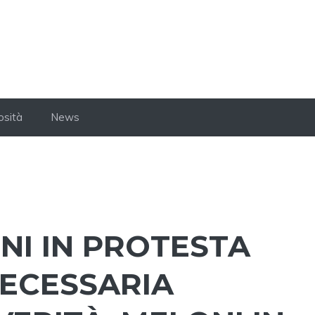
osità
News
NI IN PROTESTA
NECESSARIA